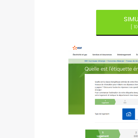
SIMU
[ 1