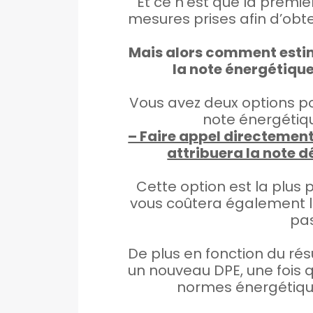
Et ce n’est que la premiè
mesures prises afin d’obt
Mais alors comment estim
la note énergétique
Vous avez deux options po
note énergétiq
– Faire appel directement
attribuera la note d
Cette option est la plus p
vous coûtera également le 
pas
De plus en fonction du rés
un nouveau DPE, une fois
normes énergétique