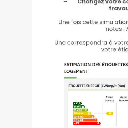
– Changez votre con
travau
Une fois cette simulatio
notes : A
Une correspondra à votre 
votre éti